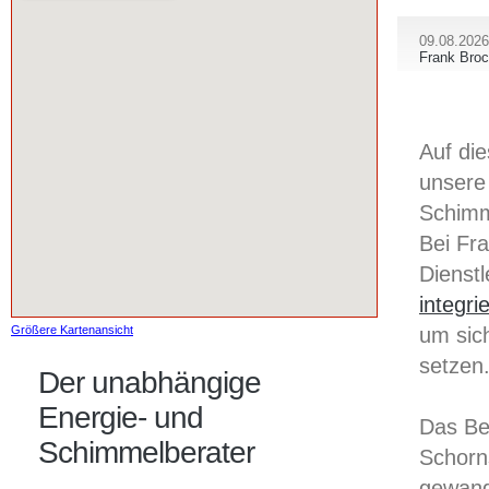
09.08.2026
Frank Bro
Auf di
unsere
Schimm
Bei Fr
Dienst
integri
um sic
Größere Kartenansicht
setzen
Der unabhängige
Energie- und
Das Be
Schimmelberater
Schorns
gewand