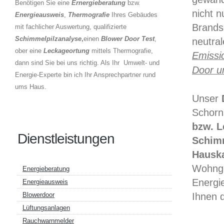
Benötigen Sie eine
Ernergieberatung
bzw.
nicht 
Energieausweis
,
Thermografie
Ihres Gebäudes
Brands
mit fachlicher Auswertung, qualifizierte
Schimmelpilzanalyse
,
einen
Blower Door Test
,
neutra
ober eine
Leckageortung
mittels Thermografie,
Emissi
dann sind Sie bei uns richtig. Als Ihr Umwelt- und
Door u
Energie-Experte bin ich Ihr Ansprechpartner rund
ums Haus.
Unser
D
Schorn
bzw. L
Dienstleistungen
Schim
Hauska
Wohnge
Energieberatung
Energi
Energieausweis
Ihnen 
Blowerdoor
Lüftungsanlagen
Rauchwarnmelder